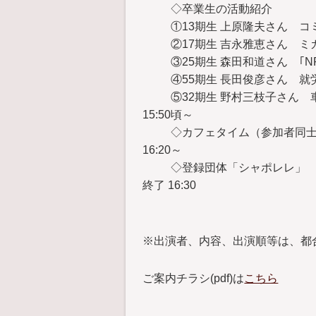
◇卒業生の活動紹介
①13期生 上原隆夫さん 
②17期生 吉永雅恵さん 
③25期生 森田和道さん ｢
④55期生 長田俊彦さん 
⑤32期生 野村三枝子さん
15:50頃～
◇カフェタイム（参加者同
16:20～
◇登録団体「シャポレレ」 
終了 16:30
※出演者、内容、出演順等は、都
ご案内チラシ(pdf)は
こちら