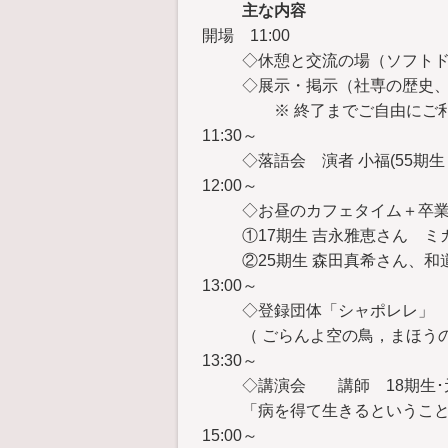
主な内容
開場 11:00
◇休憩と交流の場（ソフト
◇展示・掲示（社専の歴史
※ 終了までご自由にご利
11:30～
◇落語会 演者 小福(55期生
12:00～
◇お昼のカフェタイム＋卒
①17期生 吉永雅恵さん 
②25期生 森田真希さん、和
13:00～
◇登録団体「シャポレレ」
（ ごらんよ空の鳥，まほう
13:30～
◇講演会 講師 18期生･
「病を得て生きるというこ
15:00～