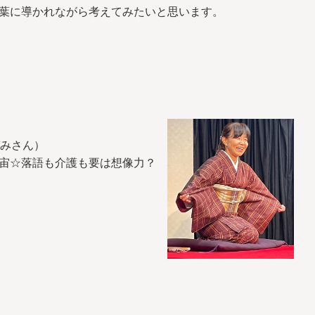
葉に導かれながら考えてみたいと思います。
づみさん）
宙☆落語も介護も要は想像力？